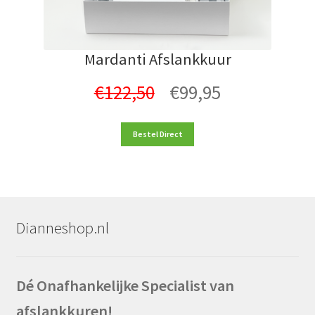
Mardanti Afslankkuur
Oorspronkelijke
Huidige
€
122,50
€
99,95
prijs
prijs
Bestel Direct
was:
is:
€122,50.
€99,95.
Dianneshop.nl
Dé Onafhankelijke Specialist van
afslankkuren!