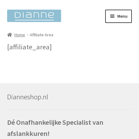
Ga
Ga
Menu
door
naar
naar
de
Home
Home
Affiliate Area
navigatie
inhoud
[affiliate_area]
Subme
Assortiment
uitvo
Begeleiding
Subme
Éxtra Afslank Supplementen
Dianneshop.nl
uitvo
Contact
Dé Onafhankelijke Specialist van
afslankkuren!